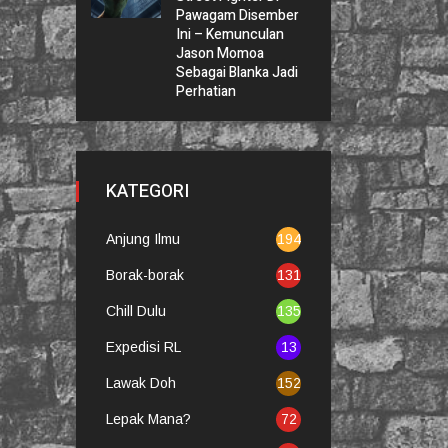
Pawagam Disember
Ini – Kemunculan
Jason Momoa
Sebagai Blanka Jadi
Perhatian
KATEGORI
Anjung Ilmu
194
Borak-borak
131
Chill Dulu
135
Expedisi RL
13
Lawak Doh
152
Lepak Mana?
72