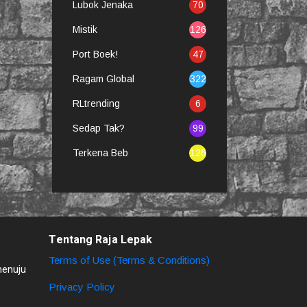
Lubok Jenaka
70
Mistik
126
Port Boek!
47
Ragam Global
322
RLtrending
6
Sedap Tak?
99
Terkena Beb
126
Tentang Raja Lepak
Terms of Use (Terms & Conditions)
menuju
Privacy Policy