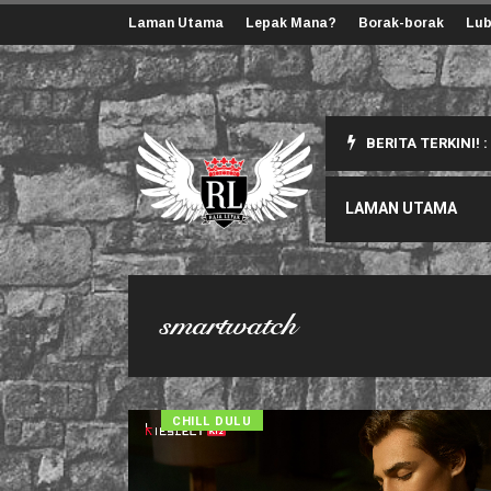
Laman Utama
Lepak Mana?
Borak-borak
Lub
BERITA TERKINI! :
ang Korang Perlu Tahu
LAMAN UTAMA
smartwatch
CHILL DULU