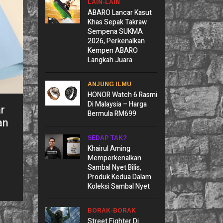
LAIN-LAIN
ABARO Lancar Kasut
Khas Sepak Takraw
Sempena SUKMA
2026, Perkenalkan
Kempen ABARO
Langkah Juara
ANJUNG ILMU
HONOR Watch 6 Rasmi
Di Malaysia – Harga
r
Bermula RM699
an
SEDAP TAK?
Khairul Aming
Memperkenalkan
Sambal Nyet Bilis,
Produk Kedua Dalam
Koleksi Sambal Nyet
BORAK-BORAK
Street Fighter Di