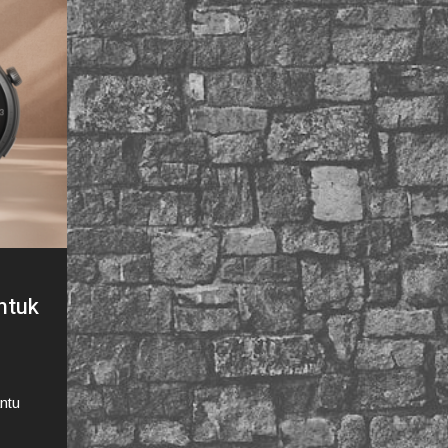
ntuk
ntu