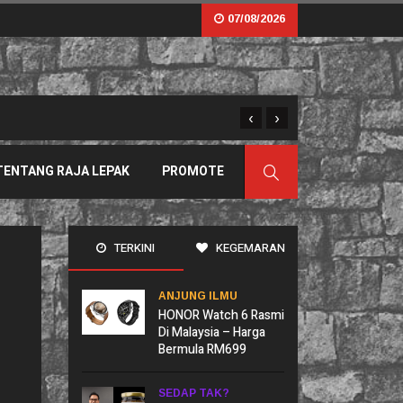
07/08/2026
‹
›
Sama Tapi Tak Serupa: B
TENTANG RAJA LEPAK
PROMOTE
TERKINI
KEGEMARAN
ANJUNG ILMU
HONOR Watch 6 Rasmi
Di Malaysia – Harga
Bermula RM699
SEDAP TAK?