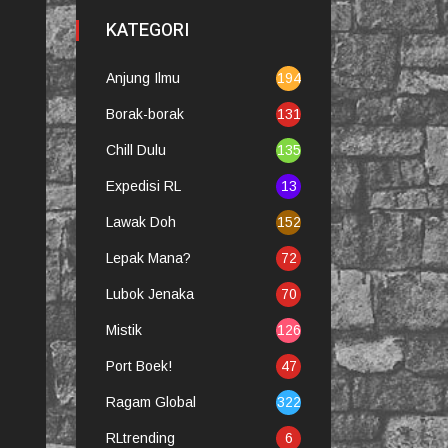
KATEGORI
Anjung Ilmu
194
Borak-borak
131
Chill Dulu
135
Expedisi RL
13
Lawak Doh
152
Lepak Mana?
72
Lubok Jenaka
70
Mistik
126
Port Boek!
47
Ragam Global
322
RLtrending
6