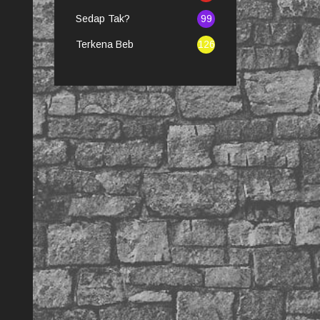
Sedap Tak?
99
Terkena Beb
126