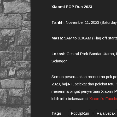
Xiaomi POP Run 2023
Tarikh
: November 11, 2023 (Saturday
Masa:
5AM to 9.30AM (Flag off start
Lokasi:
Central Park Bandar Utama, 
Selangor
Semua peserta akan menerima pek p
2023, baju-T, pelekat dan pelekat tat
menerima pingat penyertaan Xiaomi P
lebih info bekenaan di
Xiaomi’s Face
Tags:
PopUpRun
Raja Lepak