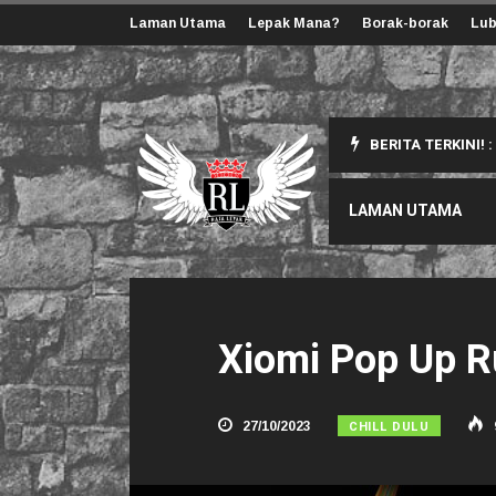
Laman Utama
Lepak Mana?
Borak-borak
Lub
BERITA TERKINI! :
ang Korang Perlu Tahu
LAMAN UTAMA
Xiomi Pop Up R
CHILL DULU
27/10/2023