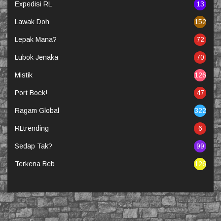
Expedisi RL
13
Lawak Doh
152
Lepak Mana?
72
Lubok Jenaka
70
Mistik
126
Port Boek!
47
Ragam Global
322
RLtrending
6
Sedap Tak?
99
Terkena Beb
126