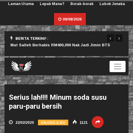
Laman Utama
Lepak Mana?
Borak-borak
Lubok Jenaka
09/08/2026
‹
›
BERITA TERKINI! :
rlu
Mat Salleh Berhabis RM400,000 Nak Jadi Jimin BTS
Sama
Serius lah!!!! Minum soda susu
paru-paru bersih
ANJUNG ILMU
22/02/2020
1121