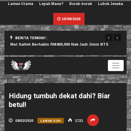
Laman Utama
Lepak Mana?
Borak-borak
Lubok Jenaka
10/08/2026
‹
›
BERITA TERKINI! :
rlu
Mat Salleh Berhabis RM400,000 Nak Jadi Jimin BTS
Sama
Hidung tumbuh dekat dahi? Biar
betul!
LAWAK DOH
09/02/2020
1721