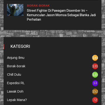
BORAK-BORAK
Street Fighter Di Pawagam Disember Ini –
Kemunculan Jason Momoa Sebagai Blanka Jadi
Perhatian
KATEGORI
Anjung Ilmu
194
Borak-borak
131
Chill Dulu
135
Expedisi RL
13
Lawak Doh
152
Lepak Mana?
72