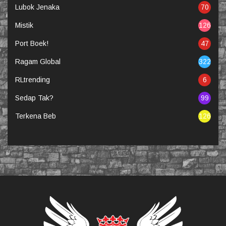
Lubok Jenaka
70
Mistik
126
Port Boek!
47
Ragam Global
322
RLtrending
6
Sedap Tak?
99
Terkena Beb
126