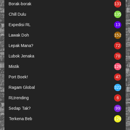
Borak-borak
131
Chill Dulu
135
Expedisi RL
13
Lawak Doh
152
Lepak Mana?
72
Lubok Jenaka
70
Mistik
126
Port Boek!
47
Ragam Global
322
RLtrending
6
Sedap Tak?
99
Terkena Beb
126