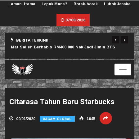
Laman Utama
Lepak Mana?
Borak-borak
Lubok Jenaka
07/08/2026
‹
›
BERITA TERKINI! :
rlu
Mat Salleh Berhabis RM400,000 Nak Jadi Jimin BTS
Sama
Citarasa Tahun Baru Starbucks
RAGAM GLOBAL
09/01/2020
1645