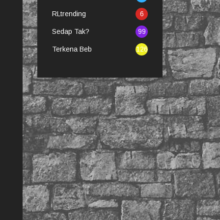
RLtrending
6
Sedap Tak?
99
Terkena Beb
126