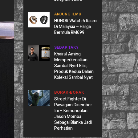
ANJUNG ILMU
HONOR Watch 6 Rasmi
Di Malaysia – Harga
Bermula RM699
SEDAP TAK?
Khairul Aming
Memperkenalkan
Sambal Nyet Bilis,
Produk Kedua Dalam
Koleksi Sambal Nyet
BORAK-BORAK
Street Fighter Di
Pawagam Disember
Ini – Kemunculan
Jason Momoa
Sebagai Blanka Jadi
Perhatian