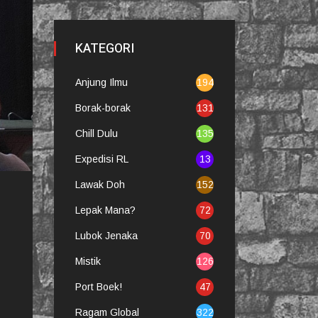
KATEGORI
Anjung Ilmu
194
Borak-borak
131
Chill Dulu
135
Expedisi RL
13
Lawak Doh
152
Lepak Mana?
72
Lubok Jenaka
70
Mistik
126
Port Boek!
47
Ragam Global
322