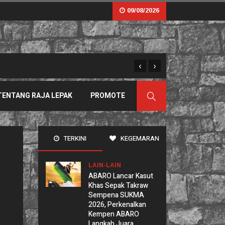
09/08/2026
‹
›
Sama Tapi Tak Serupa: B
TENTANG RAJA LEPAK
PROMOTE
TERKINI
KEGEMARAN
LAIN-LAIN
ABARO Lancar Kasut
Khas Sepak Takraw
Sempena SUKMA
2026, Perkenalkan
Kempen ABARO
Langkah Juara