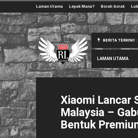
Laman Utama
Lepak Mana?
Borak-borak
Lub
BERITA TERKINI! :
ang Korang Perlu Tahu
LAMAN UTAMA
Xiaomi Lancar S
Malaysia – Gab
Bentuk Premium