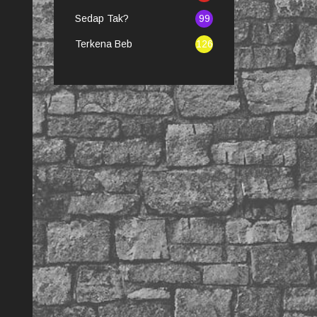
Sedap Tak?
99
Terkena Beb
126