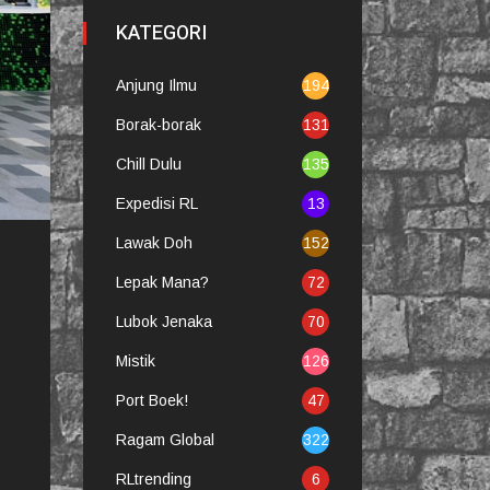
KATEGORI
Anjung Ilmu
194
Borak-borak
131
Chill Dulu
135
Expedisi RL
13
Lawak Doh
152
Lepak Mana?
72
Lubok Jenaka
70
Mistik
126
Port Boek!
47
Ragam Global
322
RLtrending
6