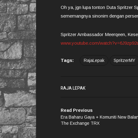
Oh ya, jgn lupa tonton Duta Spritzer 
sememangnya sinonim dengan persemb
Spritzer Ambassador Meerqeen, Keseg
www.youtube.com/watch?v=6J9zp92
Tags:
RajaLepak
SpritzerMY
RAJA LEPAK
Read Previous
Era Baharu Gaya + Komuniti New Balan
The Exchange TRX