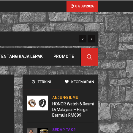
07/08/2026
‹
›
Sama Tapi Tak Serupa: B
TENTANG RAJA LEPAK
PROMOTE
TERKINI
KEGEMARAN
ANJUNG ILMU
HONOR Watch 6 Rasmi
Di Malaysia – Harga
Bermula RM699
SEDAP TAK?