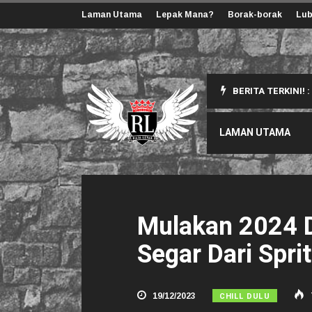
Laman Utama
Lepak Mana?
Borak-borak
Lub
BERITA TERKINI! :
ang Korang Perlu Tahu
LAMAN UTAMA
Mulakan 2024 
Segar Dari Sprit
CHILL DULU
19/12/2023