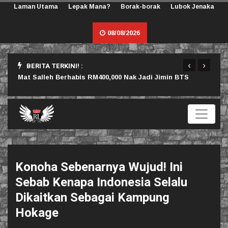
Laman Utama
Lepak Mana?
Borak-borak
Lubok Jenaka
08/08/2026
‹
›
BERITA TERKINI! :
rlu
Mat Salleh Berhabis RM400,000 Nak Jadi Jimin BTS
Sama
Konoha Sebenarnya Wujud! Ini
Sebab Kenapa Indonesia Selalu
Dikaitkan Sebagai Kampung
Hokage