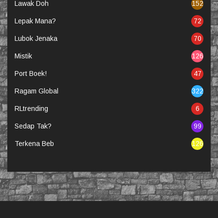
Lawak Doh
152
Lepak Mana?
72
Lubok Jenaka
70
Mistik
126
Port Boek!
47
Ragam Global
322
RLtrending
6
Sedap Tak?
99
Terkena Beb
126