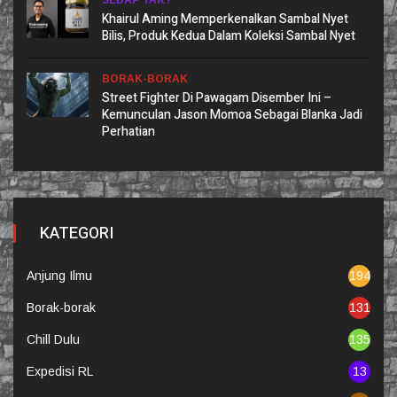
SEDAP TAK?
Khairul Aming Memperkenalkan Sambal Nyet
Bilis, Produk Kedua Dalam Koleksi Sambal Nyet
BORAK-BORAK
Street Fighter Di Pawagam Disember Ini –
Kemunculan Jason Momoa Sebagai Blanka Jadi
Perhatian
KATEGORI
Anjung Ilmu
194
Borak-borak
131
Chill Dulu
135
Expedisi RL
13