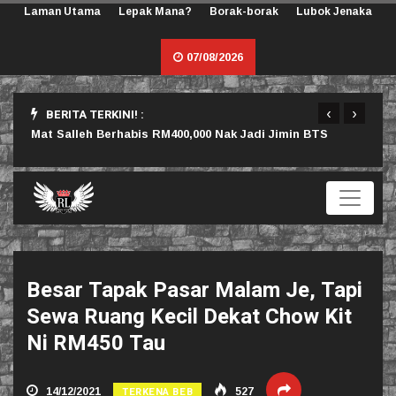
Laman Utama
Lepak Mana?
Borak-borak
Lubok Jenaka
07/08/2026
‹
›
BERITA TERKINI! :
rlu
Mat Salleh Berhabis RM400,000 Nak Jadi Jimin BTS
Sama
Besar Tapak Pasar Malam Je, Tapi
Sewa Ruang Kecil Dekat Chow Kit
Ni RM450 Tau
TERKENA BEB
14/12/2021
527