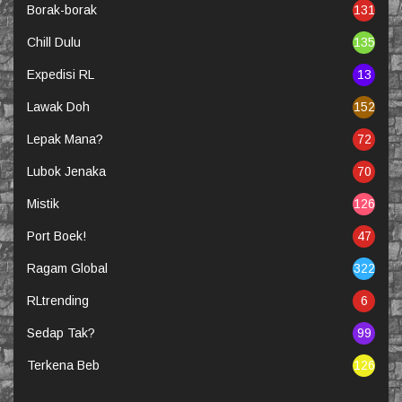
Borak-borak
131
Chill Dulu
135
Expedisi RL
13
Lawak Doh
152
Lepak Mana?
72
Lubok Jenaka
70
Mistik
126
Port Boek!
47
Ragam Global
322
RLtrending
6
Sedap Tak?
99
Terkena Beb
126