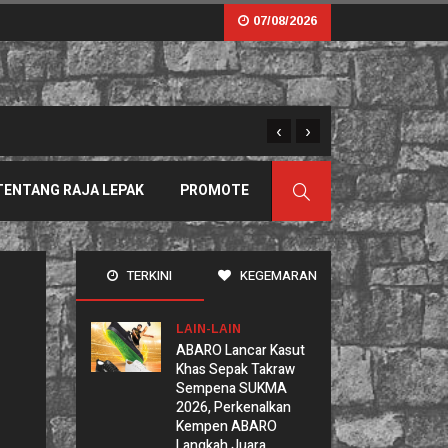
07/08/2026
‹
›
Sama Tapi Tak Serupa: B
TENTANG RAJA LEPAK
PROMOTE
TERKINI
KEGEMARAN
LAIN-LAIN
ABARO Lancar Kasut
Khas Sepak Takraw
Sempena SUKMA
2026, Perkenalkan
Kempen ABARO
Langkah Juara