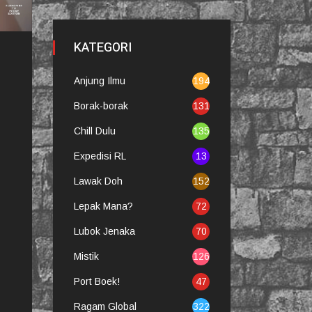
KATEGORI
Anjung Ilmu
194
Borak-borak
131
Chill Dulu
135
Expedisi RL
13
Lawak Doh
152
Lepak Mana?
72
Lubok Jenaka
70
Mistik
126
Port Boek!
47
Ragam Global
322