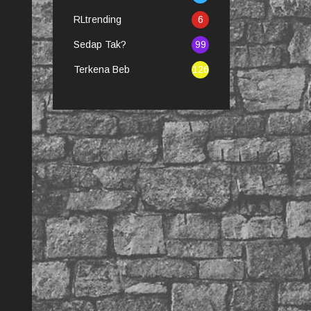
RLtrending
6
Sedap Tak?
99
Terkena Beb
126