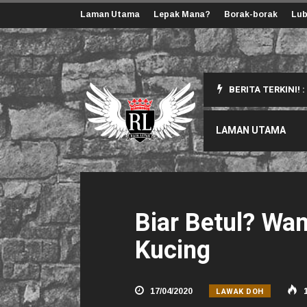
Laman Utama
Lepak Mana?
Borak-borak
Lub
BERITA TERKINI! :
ang Korang Perlu Tahu
LAMAN UTAMA
Biar Betul? Wan
Kucing
LAWAK DOH
17/04/2020
1