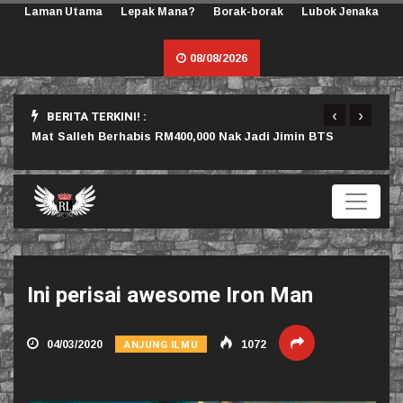
Laman Utama
Lepak Mana?
Borak-borak
Lubok Jenaka
08/08/2026
‹
›
BERITA TERKINI! :
rlu
Mat Salleh Berhabis RM400,000 Nak Jadi Jimin BTS
Sama
Ini perisai awesome Iron Man
ANJUNG ILMU
04/03/2020
1072