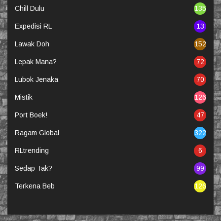
Chill Dulu
135
Expedisi RL
13
Lawak Doh
152
Lepak Mana?
72
Lubok Jenaka
70
Mistik
126
Port Boek!
47
Ragam Global
322
RLtrending
6
Sedap Tak?
99
Terkena Beb
126