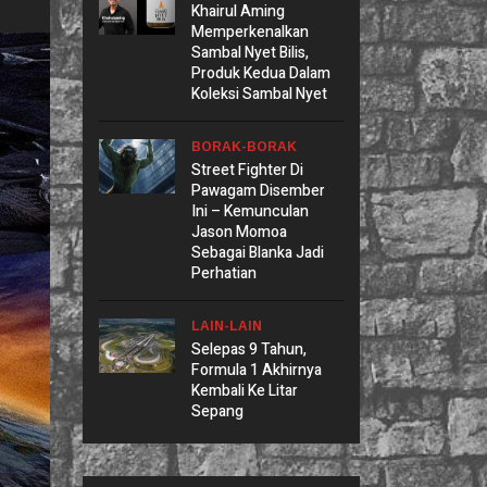
Khairul Aming
Memperkenalkan
Sambal Nyet Bilis,
Produk Kedua Dalam
Koleksi Sambal Nyet
BORAK-BORAK
Street Fighter Di
Pawagam Disember
Ini – Kemunculan
Jason Momoa
Sebagai Blanka Jadi
Perhatian
LAIN-LAIN
Selepas 9 Tahun,
Formula 1 Akhirnya
Kembali Ke Litar
Sepang