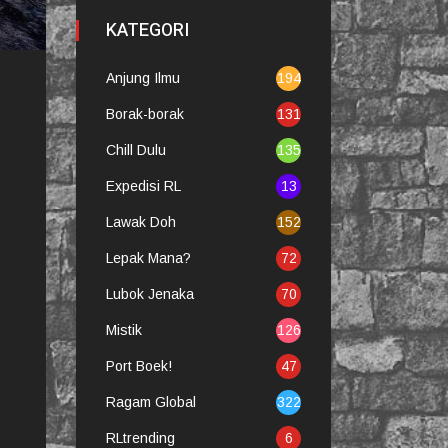
KATEGORI
Anjung Ilmu
194
Borak-borak
131
Chill Dulu
135
Expedisi RL
13
Lawak Doh
152
Lepak Mana?
72
Lubok Jenaka
70
Mistik
126
Port Boek!
47
Ragam Global
322
RLtrending
6