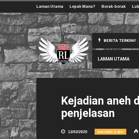
Laman Utama
Lepak Mana?
Borak-borak
Lub
BERITA TERKINI! :
ang Korang Perlu Tahu
LAMAN UTAMA
Kejadian aneh d
penjelasan
ANJUNG ILMU
12/02/2020