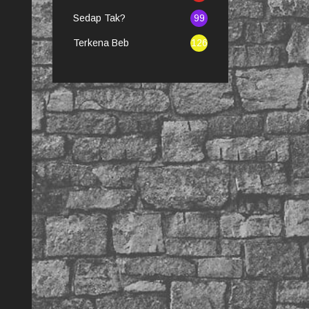
Sedap Tak?
99
Terkena Beb
126