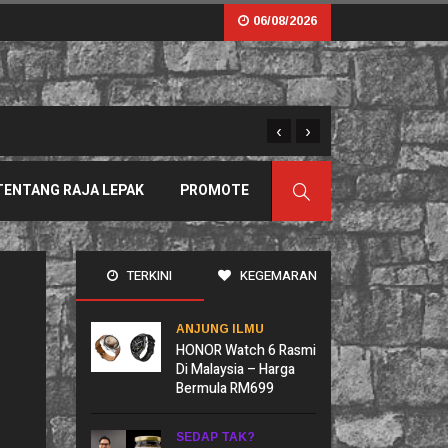
06/08/2026
‹
›
Sama Tapi Tak Serupa: B
TENTANG RAJA LEPAK
PROMOTE
TERKINI
KEGEMARAN
ANJUNG ILMU
HONOR Watch 6 Rasmi
Di Malaysia – Harga
Bermula RM699
SEDAP TAK?