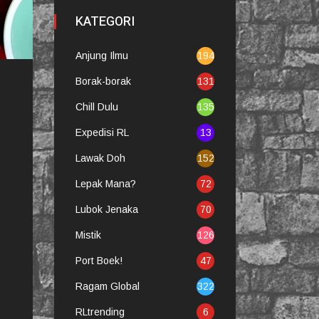
KATEGORI
Anjung Ilmu
194
Borak-borak
131
Chill Dulu
135
Expedisi RL
13
Lawak Doh
152
Lepak Mana?
72
Lubok Jenaka
70
Mistik
126
Port Boek!
47
Ragam Global
322
RLtrending
6