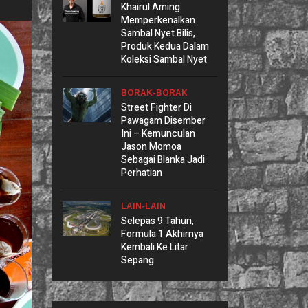
Khairul Aming
Memperkenalkan
Sambal Nyet Bilis,
Produk Kedua Dalam
Koleksi Sambal Nyet
BORAK-BORAK
Street Fighter Di
Pawagam Disember
Ini – Kemunculan
Jason Momoa
Sebagai Blanka Jadi
Perhatian
LAIN-LAIN
Selepas 9 Tahun,
Formula 1 Akhirnya
Kembali Ke Litar
Sepang