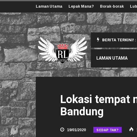
Laman Utama
Lepak Mana?
Borak-borak
Lub
BERITA TERKINI! :
ang Korang Perlu Tahu
LAMAN UTAMA
Lokasi tempat 
Bandung
SEDAP TAK?
19/01/2020