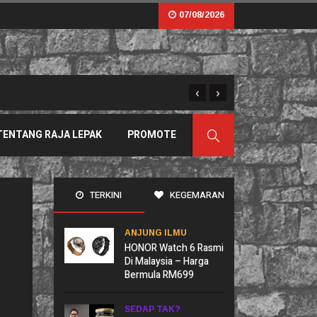
07/08/2026
‹
›
Sama Tapi Tak Serupa: B
TENTANG RAJA LEPAK
PROMOTE
TERKINI
KEGEMARAN
ANJUNG ILMU
HONOR Watch 6 Rasmi
Di Malaysia – Harga
Bermula RM699
SEDAP TAK?