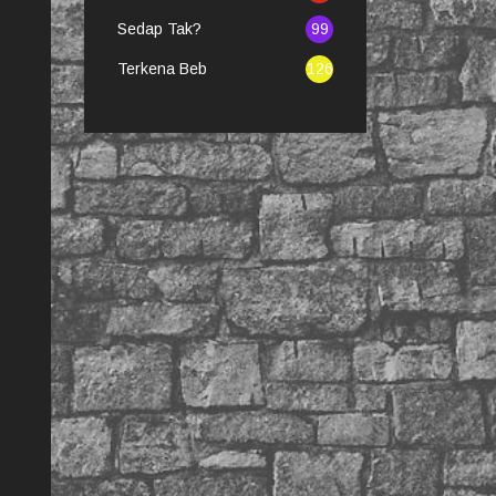
Sedap Tak?
99
Terkena Beb
126