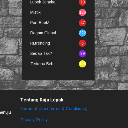
Lubok Jenaka
70
Mistik
126
Port Boek!
47
Ragam Global
322
RLtrending
6
Sedap Tak?
99
Terkena Beb
126
Tentang Raja Lepak
Terms of Use (Terms & Conditions)
menuju
Privacy Policy