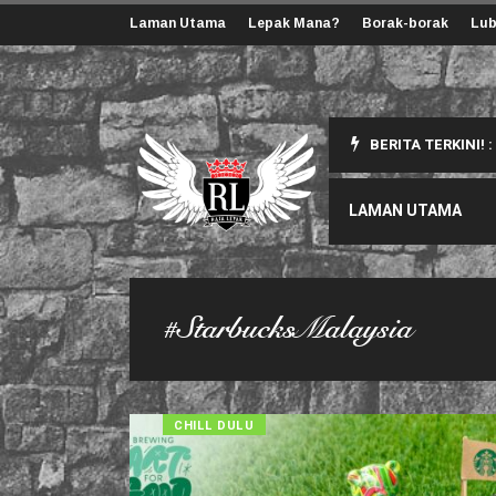
Laman Utama
Lepak Mana?
Borak-borak
Lub
BERITA TERKINI! :
ang Korang Perlu Tahu
LAMAN UTAMA
#StarbucksMalaysia
CHILL DULU