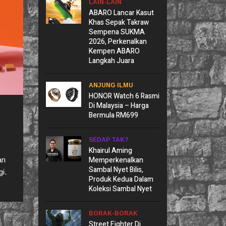
LAIN-LAIN
ABARO Lancar Kasut
Khas Sepak Takraw
Sempena SUKMA
2026, Perkenalkan
Kempen ABARO
Langkah Juara
ANJUNG ILMU
HONOR Watch 6 Rasmi
Di Malaysia – Harga
Bermula RM699
SEDAP TAK?
Khairul Aming
Memperkenalkan
an
Sambal Nyet Bilis,
i.
Produk Kedua Dalam
Koleksi Sambal Nyet
BORAK-BORAK
Street Fighter Di