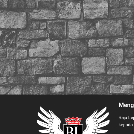
Menge
Raja Le
kepada 