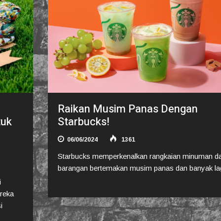
Raikan Musim Panas Dengan
tuk
Starbucks!
06/06/2024
1361
Starbucks memperkenalkan rangkaian minuman d
barangan bertemakan musim panas dan banyak lag
i
reka
i