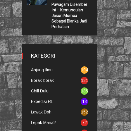
Pawagam Disember
Ini – Kemunculan
Jason Momoa
Sebagai Blanka Jadi
Perhatian
KATEGORI
Anjung Ilmu
194
Borak-borak
131
Chill Dulu
135
Expedisi RL
13
Lawak Doh
152
Lepak Mana?
72