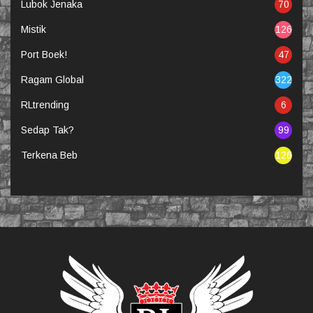
Lubok Jenaka
70
Mistik
126
Port Boek!
47
Ragam Global
322
RLtrending
6
Sedap Tak?
99
Terkena Beb
126