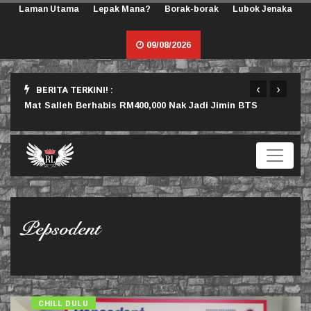
Laman Utama
Lepak Mana?
Borak-borak
Lubok Jenaka
09/08/2026
‹
›
BERITA TERKINI! :
rlu
Mat Salleh Berhabis RM400,000 Nak Jadi Jimin BTS
Sama
Pepsodent
CHILL DULU