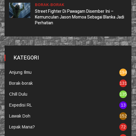
BORAK-BORAK
Street Fighter Di Pawagam Disember Ini –
Kemunculan Jason Momoa Sebagai Blanka Jadi
Perhatian
KATEGORI
Anjung Ilmu
194
Borak-borak
131
Chill Dulu
135
Expedisi RL
13
Lawak Doh
152
Lepak Mana?
72