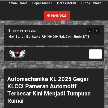
Laman Utama
Lepak Mana?
Borak-borak
Lubok Jenaka
08/08/2026
‹
›
BERITA TERKINI! :
rlu
Mat Salleh Berhabis RM400,000 Nak Jadi Jimin BTS
Sama
Automechanika KL 2025 Gegar
KLCC! Pameran Automotif
Terbesar Kini Menjadi Tumpuan
Ramai