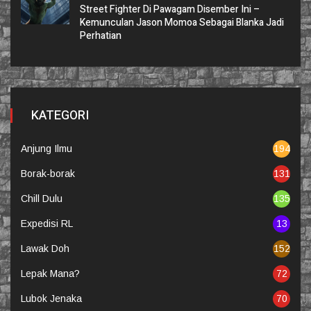
Street Fighter Di Pawagam Disember Ini –
Kemunculan Jason Momoa Sebagai Blanka Jadi
Perhatian
KATEGORI
Anjung Ilmu
194
Borak-borak
131
Chill Dulu
135
Expedisi RL
13
Lawak Doh
152
Lepak Mana?
72
Lubok Jenaka
70