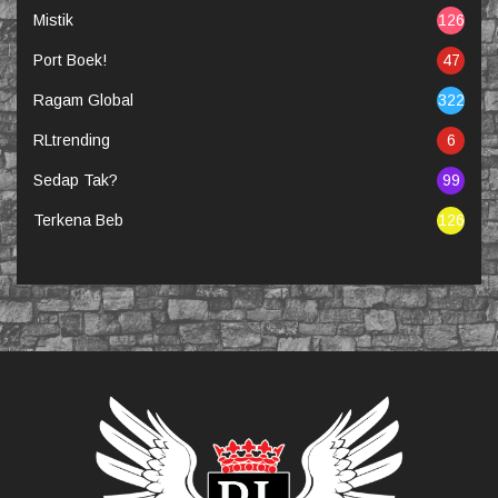
Mistik
126
Port Boek!
47
Ragam Global
322
RLtrending
6
Sedap Tak?
99
Terkena Beb
126