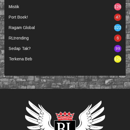
Mistik
126
Port Boek!
47
Ragam Global
322
RLtrending
6
Sedap Tak?
99
Terkena Beb
126