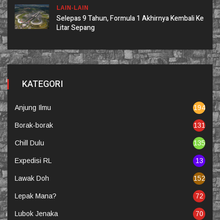
LAIN-LAIN
Selepas 9 Tahun, Formula 1 Akhirnya Kembali Ke
Litar Sepang
KATEGORI
Anjung Ilmu
194
Borak-borak
131
Chill Dulu
135
Expedisi RL
13
Lawak Doh
152
Lepak Mana?
72
Lubok Jenaka
70