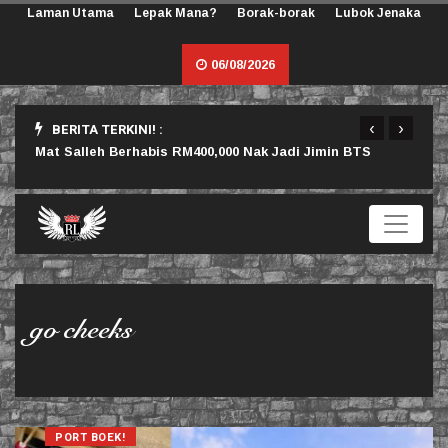
Laman Utama
Lepak Mana?
Borak-borak
Lubok Jenaka
06/08/2026
‹
›
BERITA TERKINI! :
rlu
Mat Salleh Berhabis RM400,000 Nak Jadi Jimin BTS
Sama
go cheeks
PORT BOEK!